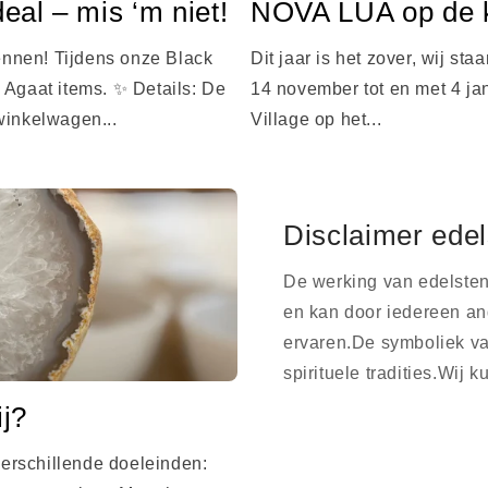
al – mis ‘m niet!
NOVA LUA op de k
wennen! Tijdens onze Black
Dit jaar is het zover, wij st
 Agaat items. ✨ Details: De
14 november tot en met 4 jan
winkelwagen...
Village op het...
Disclaimer ede
De werking van edelsten
en kan door iedereen an
ervaren.De symboliek va
spirituele tradities.Wij
ij?
erschillende doeleinden: