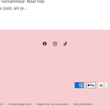
by verzamelaar. Maar hoe
 past, als je...
Facebook
Instagram
TikTok
Betaalmethoden
eid
Contactgegevens
Algemene voorwaarden
Verzendbeleid