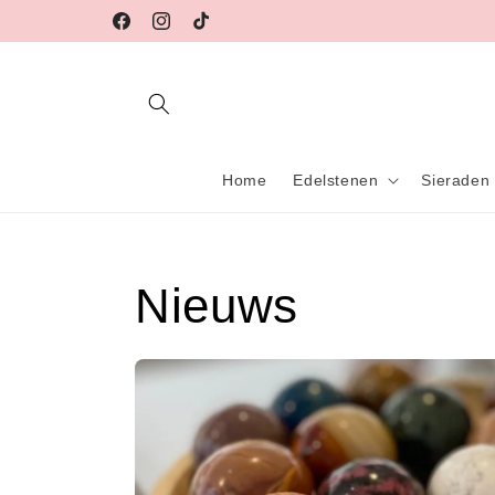
Meteen
naar de
Facebook
Instagram
TikTok
content
Home
Edelstenen
Sieraden
Nieuws