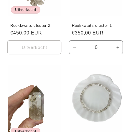
Uitverkocht
Rookkwarts cluster 2
Rookkwarts cluster 1
Normale
€450,00 EUR
Normale
€350,00 EUR
prijs
prijs
Uitverkocht
Aantal
Aanta
verlagen
verho
voor
voor
Default
Defaul
Title
Title
Uitverkocht