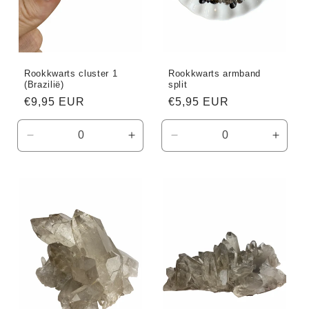
Rookkwarts cluster 1
Rookkwarts armband
(Brazilië)
split
Normale
€9,95 EUR
Normale
€5,95 EUR
prijs
prijs
Aantal
Aantal
Aantal
Aanta
verlagen
verhogen
verlagen
verho
voor
voor
voor
voor
Default
Default
Default
Defaul
Title
Title
Title
Title