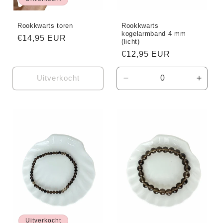
Rookkwarts toren
Rookkwarts
kogelarmband 4 mm
Normale
€14,95 EUR
(licht)
prijs
Normale
€12,95 EUR
prijs
Uitverkocht
Aantal
Aanta
verlagen
verho
voor
voor
Default
Defaul
Title
Title
Uitverkocht