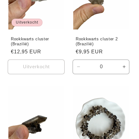
Uitverkocht
Rookkwarts cluster
Rookkwarts cluster 2
(Brazilië)
(Brazilië)
Normale
€12,95 EUR
Normale
€9,95 EUR
prijs
prijs
Uitverkocht
Aantal
Aanta
verlagen
verho
voor
voor
Default
Defaul
Title
Title