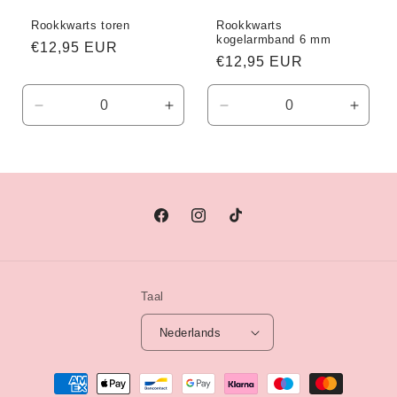
Rookkwarts toren
Rookkwarts
kogelarmband 6 mm
Normale
€12,95 EUR
Normale
€12,95 EUR
prijs
prijs
Aantal
Aantal
Aantal
Aanta
verlagen
verhogen
verlagen
verho
voor
voor
voor
voor
Default
Default
Default
Defaul
Title
Title
Title
Title
Facebook
Instagram
TikTok
Taal
Nederlands
Betaalmethoden