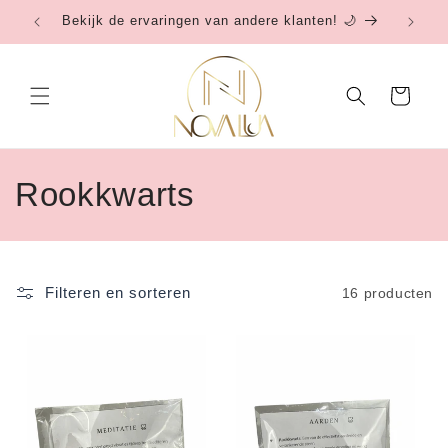
Meteen
Bekijk de ervaringen van andere klanten! 🌙
Be
naar de
content
Winkelwagen
C
Rookkwarts
o
l
Filteren en sorteren
16 producten
l
e
c
t