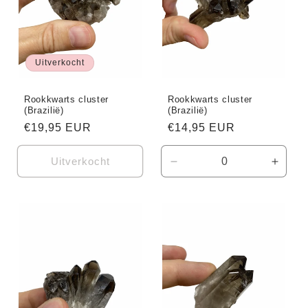
Uitverkocht
Rookkwarts cluster
Rookkwarts cluster
(Brazilië)
(Brazilië)
Normale
€19,95 EUR
Normale
€14,95 EUR
prijs
prijs
Uitverkocht
Aantal
Aanta
verlagen
verho
voor
voor
Default
Defaul
Title
Title