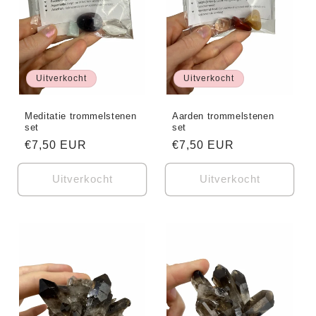
i
e
Uitverkocht
Uitverkocht
:
Meditatie trommelstenen
Aarden trommelstenen
set
set
Normale
€7,50 EUR
Normale
€7,50 EUR
prijs
prijs
Uitverkocht
Uitverkocht