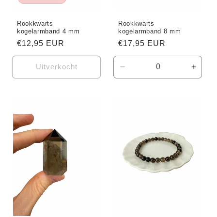
Rookkwarts
Rookkwarts
kogelarmband 4 mm
kogelarmband 8 mm
Normale
€12,95 EUR
Normale
€17,95 EUR
prijs
prijs
Uitverkocht
Aantal
Aanta
verlagen
verho
voor
voor
Default
Defaul
Title
Title