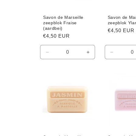
Savon de Marseille
Savon de Mar
zeepblok Fraise
zeepblok Yla
(aardbei)
Normale
€4,50 EUR
Normale
€4,50 EUR
prijs
prijs
Aantal
Aantal
Aantal
verlagen
verhogen
verlagen
voor
voor
voor
Default
Default
Default
Title
Title
Title