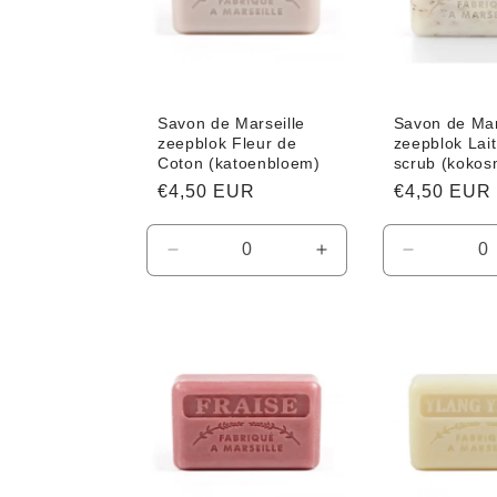
Savon de Marseille
Savon de Mar
zeepblok Fleur de
zeepblok Lai
Coton (katoenbloem)
scrub (kokos
Normale
€4,50 EUR
Normale
€4,50 EUR
prijs
prijs
Aantal
Aantal
Aantal
verlagen
verhogen
verlagen
voor
voor
voor
Default
Default
Default
Title
Title
Title