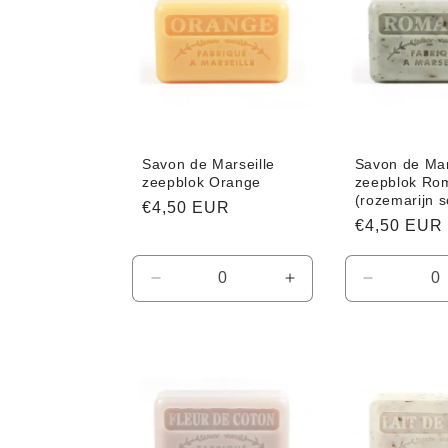
e
c
t
Savon de Marseille
Savon de Mar
i
zeepblok Orange
zeepblok Ro
(rozemarijn s
Normale
€4,50 EUR
Normale
€4,50 EUR
e
prijs
prijs
:
Aantal
Aantal
Aantal
verlagen
verhogen
verlagen
voor
voor
voor
Default
Default
Default
Title
Title
Title