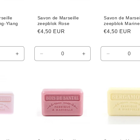
seille
Savon de Marseille
Savon de Marsei
ng-Ylang
zeepblok Rose
zeepblok Marine
Normale
€4,50 EUR
Normale
€4,50 EUR
prijs
prijs
Aantal
Aantal
Aantal
Aantal
verhogen
verlagen
verhogen
verlagen
voor
voor
voor
voor
Default
Default
Default
Default
Title
Title
Title
Title