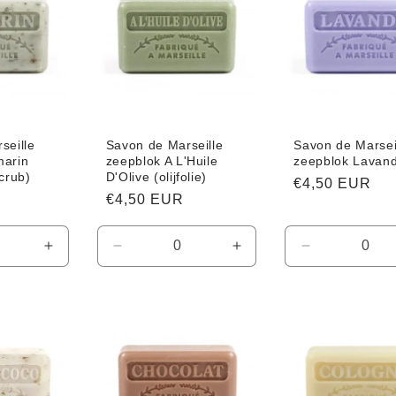
seille
Savon de Marseille
Savon de Marsei
marin
zeepblok A L'Huile
zeepblok Lavan
crub)
D'Olive (olijfolie)
Normale
€4,50 EUR
Normale
€4,50 EUR
prijs
prijs
Aantal
Aantal
Aantal
Aantal
verhogen
verlagen
verhogen
verlagen
voor
voor
voor
voor
Default
Default
Default
Default
Title
Title
Title
Title