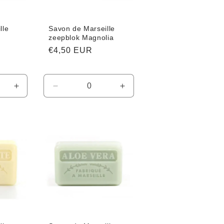
lle
Savon de Marseille
zeepblok Magnolia
Normale
€4,50 EUR
prijs
Aantal
Aantal
Aantal
verhogen
verlagen
verhogen
voor
voor
voor
Default
Default
Default
Title
Title
Title