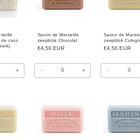
seille
Savon de Marseille
Savon de Marsei
t de coco
zeepblok Chocolat
zeepblok Colog
melk)
Normale
€4,50 EUR
Normale
€4,50 EUR
prijs
prijs
Aantal
Aantal
Aantal
Aantal
verhogen
verlagen
verhogen
verlagen
voor
voor
voor
voor
Default
Default
Default
Default
Title
Title
Title
Title