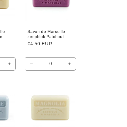
lle
Savon de Marseille
ne
zeepblok Patchouli
Normale
€4,50 EUR
prijs
Aantal
Aantal
Aantal
verhogen
verlagen
verhogen
voor
voor
voor
Default
Default
Default
Title
Title
Title