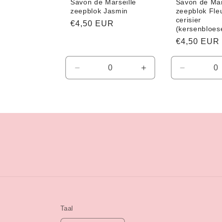
Savon de Marseille
Savon de Mar
zeepblok Jasmin
zeepblok Fle
cerisier
Normale
€4,50 EUR
(kersenbloe
prijs
Normale
€4,50 EUR
prijs
Aantal
Aantal
Aantal
verlagen
verhogen
verlagen
voor
voor
voor
Default
Default
Default
Title
Title
Title
Taal