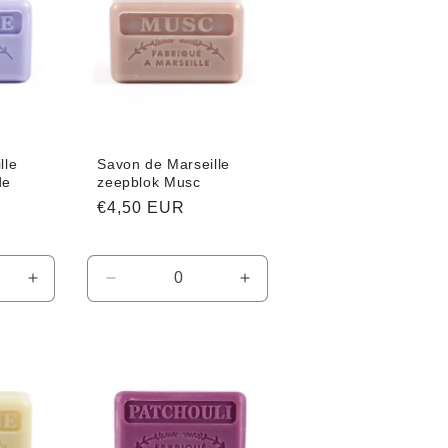
lle
Savon de Marseille
de
zeepblok Musc
Normale
€4,50 EUR
prijs
Aantal
Aantal
Aantal
verhogen
verlagen
verhogen
voor
voor
voor
Default
Default
Default
Title
Title
Title