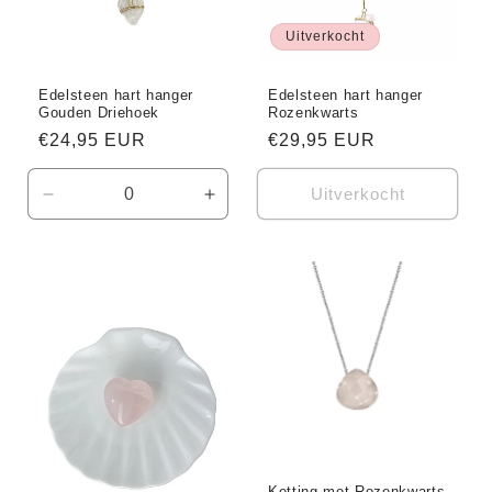
Uitverkocht
Edelsteen hart hanger
Edelsteen hart hanger
Gouden Driehoek
Rozenkwarts
Normale
€24,95 EUR
Normale
€29,95 EUR
prijs
prijs
Uitverkocht
Aantal
Aantal
verlagen
verhogen
voor
voor
Default
Default
Title
Title
Ketting met Rozenkwarts