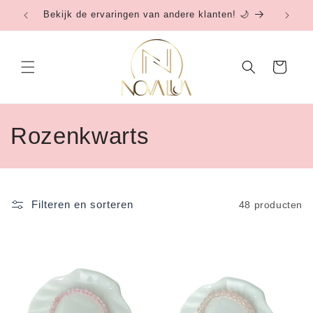
Meteen
Bekijk de ervaringen van andere klanten! 🌙
Be
naar de
content
Winkelwagen
C
Rozenkwarts
o
l
Filteren en sorteren
48 producten
l
e
c
t