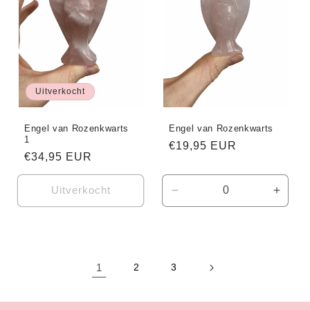
Uitverkocht
Engel van Rozenkwarts
Engel van Rozenkwarts
1
Normale
€19,95 EUR
Normale
€34,95 EUR
prijs
prijs
Uitverkocht
Aantal
Aanta
verlagen
verho
voor
voor
Default
Defaul
Title
Title
1
2
3