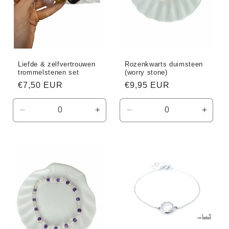
Liefde & zelfvertrouwen
Rozenkwarts duimsteen
trommelstenen set
(worry stone)
Normale
€7,50 EUR
Normale
€9,95 EUR
prijs
prijs
Aantal
Aantal
Aantal
Aanta
verlagen
verhogen
verlagen
verho
voor
voor
voor
voor
Default
Default
Default
Defaul
Title
Title
Title
Title