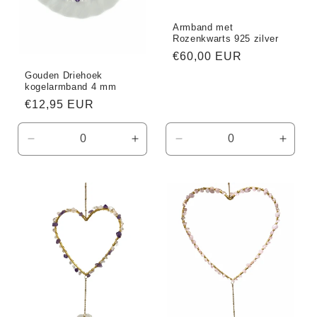
Armband met
Rozenkwarts 925 zilver
Normale
€60,00 EUR
prijs
Gouden Driehoek
kogelarmband 4 mm
Normale
€12,95 EUR
prijs
Aantal
Aantal
Aantal
Aanta
verlagen
verhogen
verlagen
verho
voor
voor
voor
voor
Default
Default
Default
Defaul
Title
Title
Title
Title