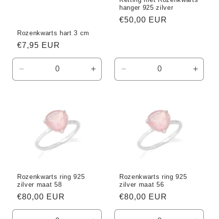
hanger 925 zilver
Normale
€50,00 EUR
prijs
Rozenkwarts hart 3 cm
Normale
€7,95 EUR
prijs
Aantal
Aantal
Aantal
Aanta
verlagen
verhogen
verlagen
verho
voor
voor
voor
voor
Default
Default
Default
Defaul
Title
Title
Title
Title
Rozenkwarts ring 925
Rozenkwarts ring 925
zilver maat 58
zilver maat 56
Normale
€80,00 EUR
Normale
€80,00 EUR
prijs
prijs