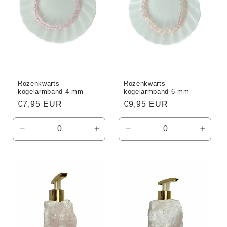
i
e
:
Rozenkwarts
Rozenkwarts
kogelarmband 4 mm
kogelarmband 6 mm
Normale
€7,95 EUR
Normale
€9,95 EUR
prijs
prijs
Aantal
Aantal
Aantal
Aanta
verlagen
verhogen
verlagen
verho
voor
voor
voor
voor
Default
Default
Default
Defaul
Title
Title
Title
Title