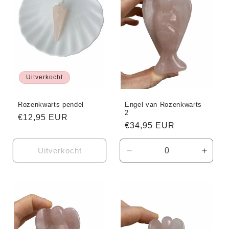
Uitverkocht
Rozenkwarts pendel
Engel van Rozenkwarts
2
Normale
€12,95 EUR
Normale
€34,95 EUR
prijs
prijs
Uitverkocht
Aantal
Aanta
verlagen
verho
voor
voor
Default
Defaul
Title
Title