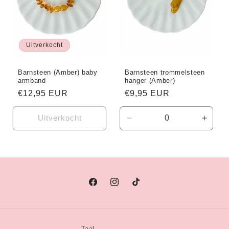
Uitverkocht
Barnsteen (Amber) baby
Barnsteen trommelsteen
armband
hanger (Amber)
Normale
€12,95 EUR
Normale
€9,95 EUR
prijs
prijs
Uitverkocht
Aantal
Aanta
verlagen
verho
voor
voor
Default
Defaul
Title
Title
Facebook
Instagram
TikTok
Taal