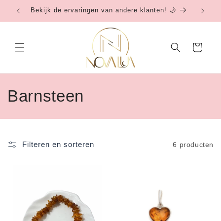
Meteen
Bekijk de ervaringen van andere klanten! 🌙
Be
naar de
content
Winkelwagen
C
Barnsteen
o
l
Filteren en sorteren
6 producten
l
e
c
t