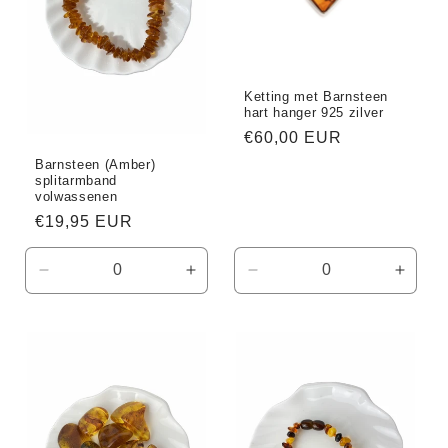
i
e
Ketting met Barnsteen
:
hart hanger 925 zilver
Normale
€60,00 EUR
prijs
Barnsteen (Amber)
splitarmband
volwassenen
Normale
€19,95 EUR
prijs
Aantal
Aantal
Aantal
Aanta
verlagen
verhogen
verlagen
verho
voor
voor
voor
voor
Default
Default
Default
Defaul
Title
Title
Title
Title