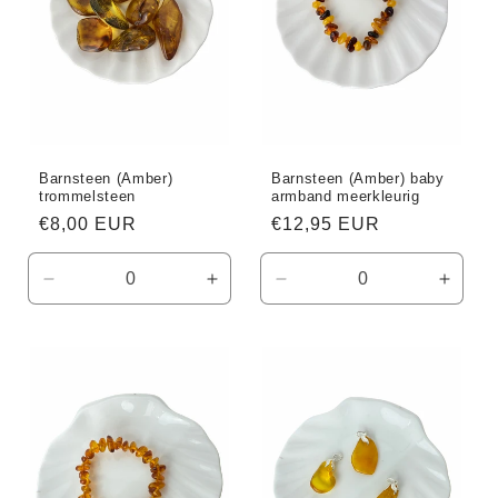
Barnsteen (Amber)
Barnsteen (Amber) baby
trommelsteen
armband meerkleurig
Normale
€8,00 EUR
Normale
€12,95 EUR
prijs
prijs
Aantal
Aantal
Aantal
Aanta
verlagen
verhogen
verlagen
verho
voor
voor
voor
voor
Default
Default
Default
Defaul
Title
Title
Title
Title