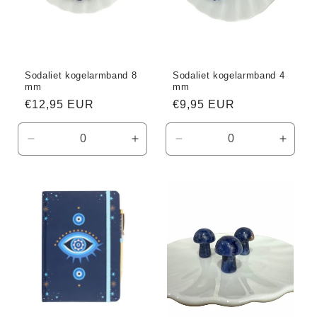
Sodaliet kogelarmband 8
Sodaliet kogelarmband 4
mm
mm
Normale
€12,95 EUR
Normale
€9,95 EUR
prijs
prijs
Aantal
Aantal
Aantal
Aanta
verlagen
verhogen
verlagen
verho
voor
voor
voor
voor
Default
Default
Default
Defaul
Title
Title
Title
Title