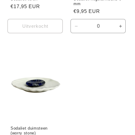
mm
Normale
€17,95 EUR
Normale
€9,95 EUR
prijs
prijs
Uitverkocht
Aantal
Aanta
verlagen
verho
voor
voor
Default
Defaul
Title
Title
Sodaliet duimsteen
(worry stone)