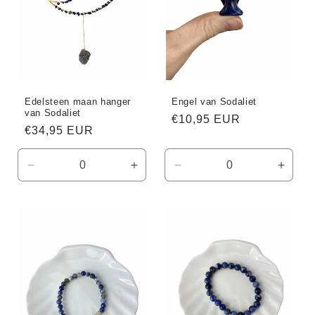
Edelsteen maan hanger
Engel van Sodaliet
van Sodaliet
Normale
€10,95 EUR
Normale
€34,95 EUR
prijs
prijs
Aantal
Aantal
Aantal
Aanta
verlagen
verhogen
verlagen
verho
voor
voor
voor
voor
Default
Default
Default
Defaul
Title
Title
Title
Title