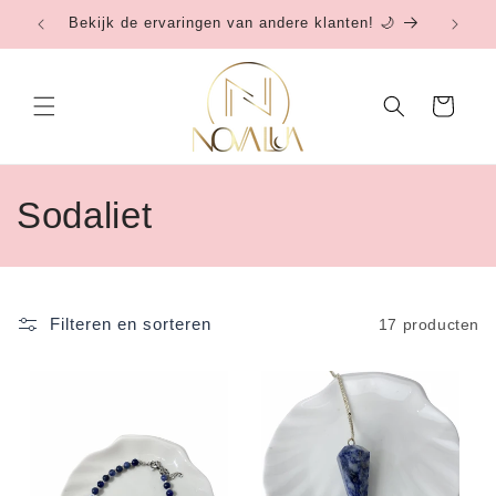
Meteen
Bekijk de ervaringen van andere klanten! 🌙
Be
naar de
content
Winkelwagen
C
Sodaliet
o
l
Filteren en sorteren
17 producten
l
e
c
t