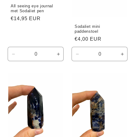
All seeing eye journal
met Sodaliet pen
Normale
€14,95 EUR
prijs
Sodaliet mini
paddenstoel
Normale
€4,00 EUR
prijs
Aantal
Aantal
Aantal
Aanta
verlagen
verhogen
verlagen
verho
voor
voor
voor
voor
Default
Default
Default
Defaul
Title
Title
Title
Title