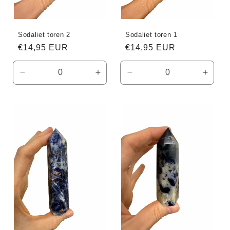
Sodaliet toren 2
Sodaliet toren 1
Normale
€14,95 EUR
Normale
€14,95 EUR
prijs
prijs
Aantal
Aantal
Aantal
Aanta
verlagen
verhogen
verlagen
verho
voor
voor
voor
voor
Default
Default
Default
Defaul
Title
Title
Title
Title