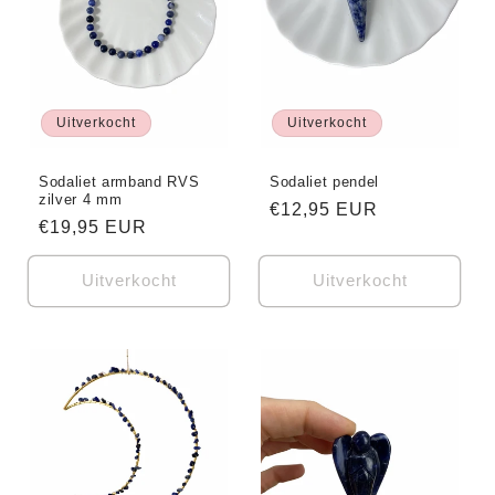
i
e
Uitverkocht
Uitverkocht
:
Sodaliet armband RVS
Sodaliet pendel
zilver 4 mm
Normale
€12,95 EUR
Normale
€19,95 EUR
prijs
prijs
Uitverkocht
Uitverkocht