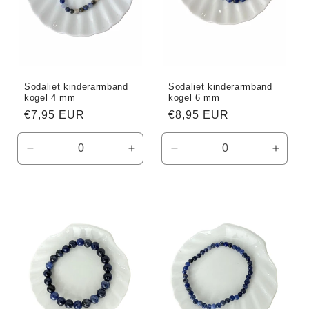
Sodaliet kinderarmband
Sodaliet kinderarmband
kogel 4 mm
kogel 6 mm
Normale
€7,95 EUR
Normale
€8,95 EUR
prijs
prijs
Aantal
Aantal
Aantal
Aanta
verlagen
verhogen
verlagen
verho
voor
voor
voor
voor
Default
Default
Default
Defaul
Title
Title
Title
Title