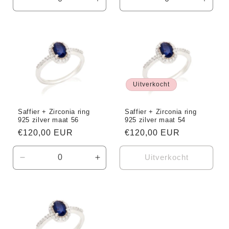
Aantal
Aantal
Aantal
Aanta
verlagen
verhogen
verlagen
verho
voor
voor
voor
voor
Default
Default
Default
Defaul
Title
Title
Title
Title
Uitverkocht
Saffier + Zirconia ring
Saffier + Zirconia ring
925 zilver maat 56
925 zilver maat 54
Normale
€120,00 EUR
Normale
€120,00 EUR
prijs
prijs
Uitverkocht
Aantal
Aantal
verlagen
verhogen
voor
voor
Default
Default
Title
Title