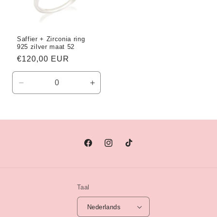
Saffier + Zirconia ring
925 zilver maat 52
Normale
€120,00 EUR
prijs
Aantal
Aantal
verlagen
verhogen
voor
voor
Default
Default
Title
Title
Facebook
Instagram
TikTok
Taal
Nederlands