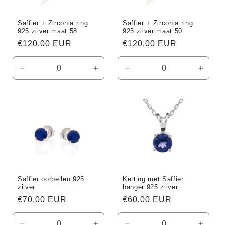
i
Saffier + Zirconia ring
Saffier + Zirconia ring
925 zilver maat 58
925 zilver maat 50
e
Normale
€120,00 EUR
Normale
€120,00 EUR
prijs
prijs
:
Aantal
Aantal
Aantal
Aanta
verlagen
verhogen
verlagen
verho
voor
voor
voor
voor
Default
Default
Default
Defaul
Title
Title
Title
Title
Saffier oorbellen 925
Ketting met Saffier
zilver
hanger 925 zilver
Normale
€70,00 EUR
Normale
€60,00 EUR
prijs
prijs