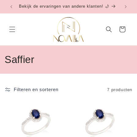
Meteen
Bekijk de ervaringen van andere klanten! 🌙
Be
naar de
content
Winkelwagen
C
Saffier
o
l
Filteren en sorteren
7 producten
l
e
c
t