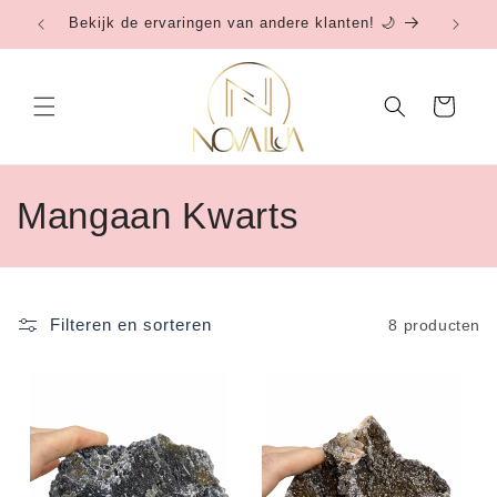
Meteen
Bekijk de ervaringen van andere klanten! 🌙
Be
naar de
content
Winkelwagen
C
Mangaan Kwarts
o
l
Filteren en sorteren
8 producten
l
e
c
t