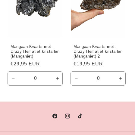
Mangaan Kwarts met
Mangaan Kwarts met
Druzy Hematiet kristallen
Druzy Hematiet kristallen
(Manganiet)
(Manganiet) 2
Normale
€29,95 EUR
Normale
€19,95 EUR
prijs
prijs
Aantal
Aantal
Aantal
Aanta
verlagen
verhogen
verlagen
verho
voor
voor
voor
voor
Default
Default
Default
Defaul
Title
Title
Title
Title
Facebook
Instagram
TikTok