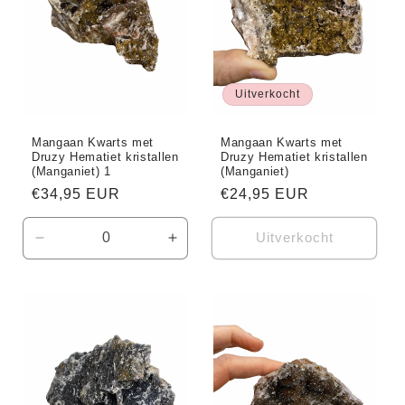
Uitverkocht
Mangaan Kwarts met
Mangaan Kwarts met
Druzy Hematiet kristallen
Druzy Hematiet kristallen
(Manganiet) 1
(Manganiet)
Normale
€34,95 EUR
Normale
€24,95 EUR
prijs
prijs
Uitverkocht
Aantal
Aantal
verlagen
verhogen
voor
voor
Default
Default
Title
Title