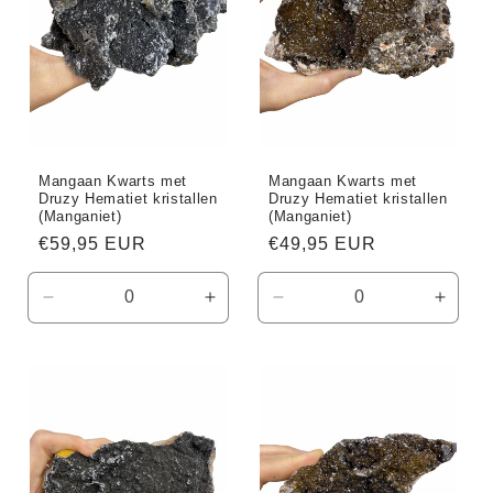
i
e
:
Mangaan Kwarts met
Mangaan Kwarts met
Druzy Hematiet kristallen
Druzy Hematiet kristallen
(Manganiet)
(Manganiet)
Normale
€59,95 EUR
Normale
€49,95 EUR
prijs
prijs
Aantal
Aantal
Aantal
Aanta
verlagen
verhogen
verlagen
verho
voor
voor
voor
voor
Default
Default
Default
Defaul
Title
Title
Title
Title