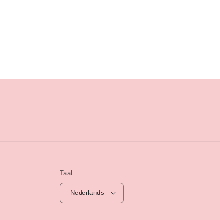
verlagen
verhogen
verlagen
voor
voor
voor
Default
Default
Default
Title
Title
Title
Taal
Nederlands