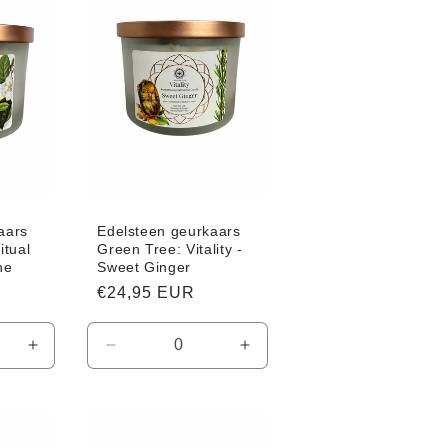
aars
Edelsteen geurkaars
itual
Green Tree: Vitality -
ne
Sweet Ginger
Normale
€24,95 EUR
prijs
Aantal
Aantal
Aantal
verhogen
verlagen
verhogen
voor
voor
voor
Default
Default
Default
Title
Title
Title