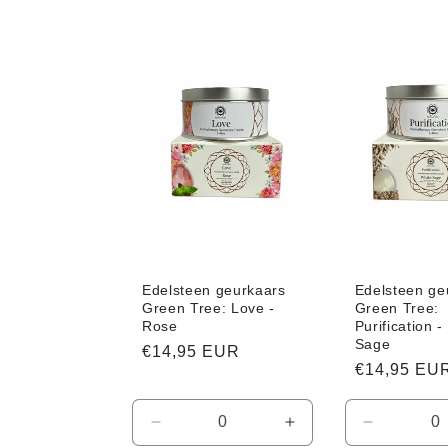
Default
Default
Default
Title
Title
Title
Edelsteen geurkaars
Edelsteen ge
Green Tree: Love -
Green Tree:
Rose
Purification -
Sage
Normale
€14,95 EUR
Normale
€14,95 EU
prijs
prijs
Aantal
Aantal
Aantal