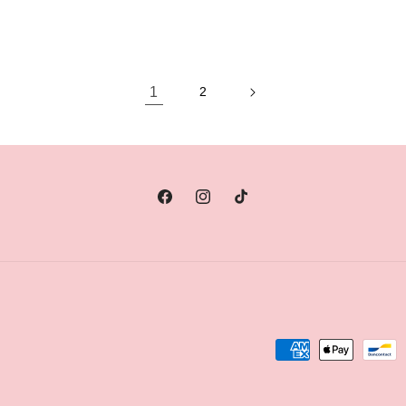
verhogen
verlagen
verhogen
verlagen
voor
voor
voor
voor
Default
Default
Default
Default
Title
Title
Title
Title
1
2
Facebook
Instagram
TikTok
Betaalmethoden