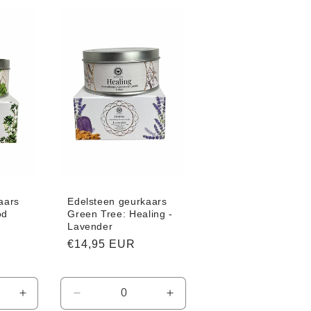
Default
Default
Default
Title
Title
Title
aars
Edelsteen geurkaars
od
Green Tree: Healing -
Lavender
Normale
€14,95 EUR
prijs
Aantal
Aantal
Aantal