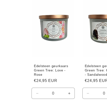
Default
Default
Default
Title
Title
Title
Edelsteen geurkaars
Edelsteen ge
Green Tree: Love -
Green Tree: 
Rose
- Sandalwoo
Normale
€24,95 EUR
Normale
€24,95 EU
prijs
prijs
Aantal
Aantal
Aantal
verlagen
verhogen
verlagen
voor
voor
voor