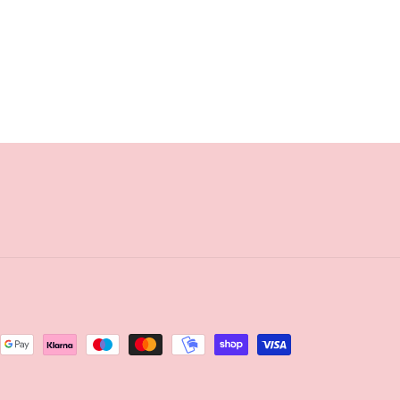
verhogen
verlagen
verhogen
voor
voor
voor
Default
Default
Default
Title
Title
Title