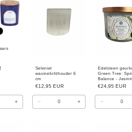
aars
)
Aanbiedingsprijs
Seleniet
Edelsteen geurk
R
waxinelichthouder 6
Green Tree: Spir
cm
Balance - Jasmi
Normale
€12,95 EUR
Normale
€24,95 EUR
prijs
prijs
Aantal
Aantal
Aantal
Aantal
verhogen
verlagen
verhogen
verlagen
voor
voor
voor
voor
Default
Default
Default
Default
Title
Title
Title
Title