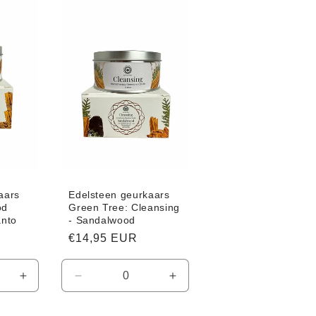
Default
Default
Default
Title
Title
Title
aars
Edelsteen geurkaars
od
Green Tree: Cleansing
anto
- Sandalwood
Normale
€14,95 EUR
prijs
Aantal
Aantal
Aantal
verhogen
verlagen
verhogen
voor
voor
voor