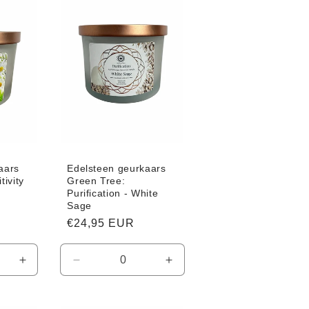
aars
Edelsteen geurkaars
tivity
Green Tree:
Purification - White
Sage
Normale
€24,95 EUR
prijs
Aantal
Aantal
Aantal
verhogen
verlagen
verhogen
voor
voor
voor