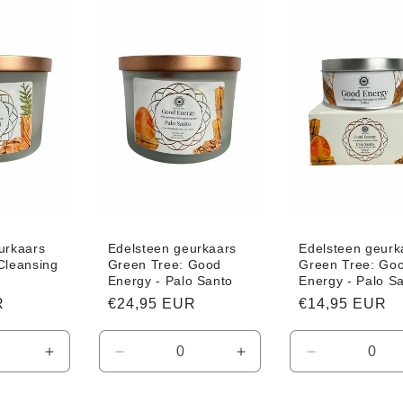
Default
Default
Default
Default
Title
Title
Title
Title
urkaars
Edelsteen geurkaars
Edelsteen geurk
Cleansing
Green Tree: Good
Green Tree: Go
d
Energy - Palo Santo
Energy - Palo S
R
Normale
€24,95 EUR
Normale
€14,95 EUR
prijs
prijs
Aantal
Aantal
Aantal
Aantal
verhogen
verlagen
verhogen
verlagen
voor
voor
voor
voor