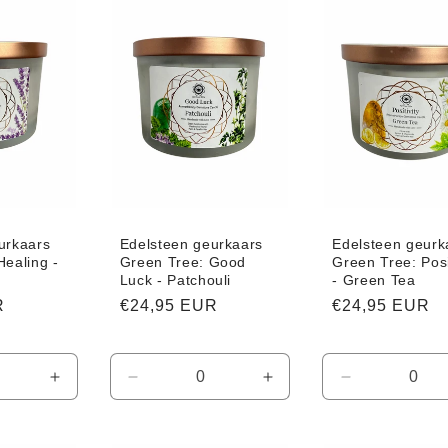
urkaars
Edelsteen geurkaars
Edelsteen geurk
Healing -
Green Tree: Good
Green Tree: Posi
Luck - Patchouli
- Green Tea
R
Normale
€24,95 EUR
Normale
€24,95 EUR
prijs
prijs
Aantal
Aantal
Aantal
Aantal
verhogen
verlagen
verhogen
verlagen
voor
voor
voor
voor