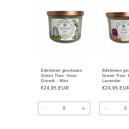
Edelsteen geurkaars
Edelsteen ge
Green Tree: Inner
Green Tree: 
Growth - Mint
Lavender
Normale
€24,95 EUR
Normale
€24,95 EU
prijs
prijs
Aantal
Aantal
Aantal
verlagen
verhogen
verlagen
voor
voor
voor