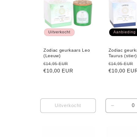
e
c
Uitverkocht
Aanbieding
t
Zodiac geurkaars Leo
Zodiac geurk
i
(Leeuw)
Taurus (stier
Normale
Aanbiedingsprijs
Normale
€14,95 EUR
€14,95 EUR
e
prijs
€10,00 EUR
prijs
€10,00 EU
:
Uitverkocht
Aantal
verlagen
voor
Default
Title