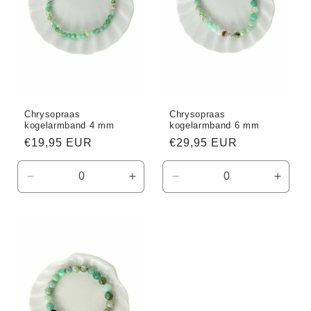
i
e
:
Chrysopraas
Chrysopraas
kogelarmband 4 mm
kogelarmband 6 mm
Normale
€19,95 EUR
Normale
€29,95 EUR
prijs
prijs
Aantal
Aantal
Aantal
Aanta
verlagen
verhogen
verlagen
verho
voor
voor
voor
voor
Default
Default
Default
Defaul
Title
Title
Title
Title