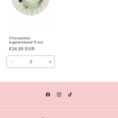
Chrysopraas
kogelarmband 8 mm
Normale
€34,95 EUR
prijs
Aantal
Aantal
verlagen
verhogen
voor
voor
Default
Default
Title
Title
Facebook
Instagram
TikTok