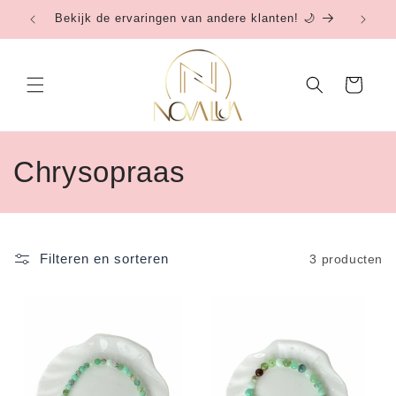
Meteen
Bekijk de ervaringen van andere klanten! 🌙
Be
naar de
content
Winkelwagen
C
Chrysopraas
o
l
Filteren en sorteren
3 producten
l
e
c
t