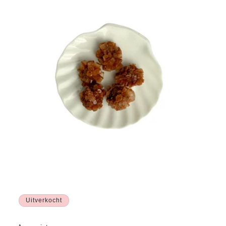
i
e
:
Uitverkocht