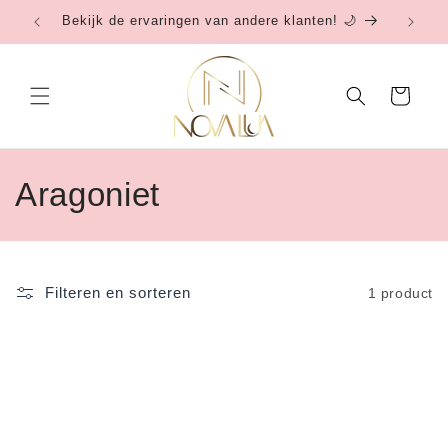
Meteen
Bekijk de ervaringen van andere klanten! 🌙
Be
naar de
content
Winkelwagen
C
Aragoniet
o
l
Filteren en sorteren
1 product
l
e
c
t