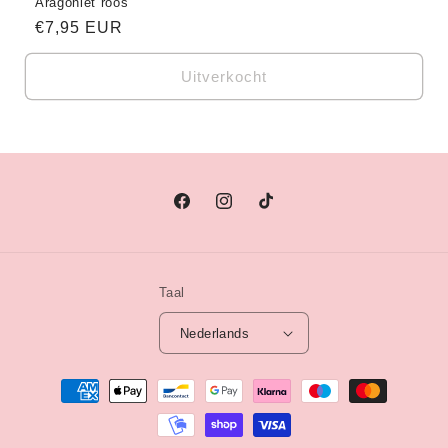
Aragoniet roos
Normale
€7,95 EUR
prijs
Uitverkocht
Facebook
Instagram
TikTok
Taal
Nederlands
Betaalmethoden