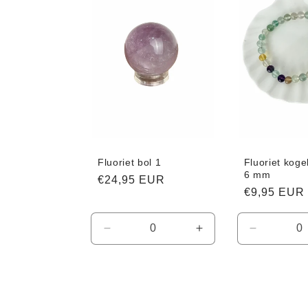
Fluoriet bol 1
Fluoriet kog
6 mm
Normale
€24,95 EUR
Normale
€9,95 EUR
prijs
prijs
Aantal
Aantal
Aantal
verlagen
verhogen
verlagen
voor
voor
voor
Default
Default
Default
Title
Title
Title