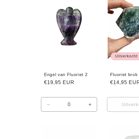
Uitverkocht
Engel van Fluoriet 2
Fluoriet brok
Normale
€19,95 EUR
Normale
€14,95 EU
prijs
prijs
Uitverk
Aantal
Aantal
verlagen
verhogen
voor
voor
Default
Default
Title
Title