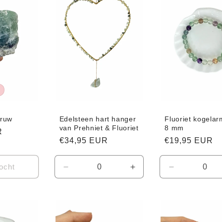
 ruw
Edelsteen hart hanger
Fluoriet kogela
van Prehniet & Fluoriet
8 mm
R
Normale
€34,95 EUR
Normale
€19,95 EUR
prijs
prijs
ocht
Aantal
Aantal
Aantal
verlagen
verhogen
verlagen
voor
voor
voor
Default
Default
Default
Title
Title
Title