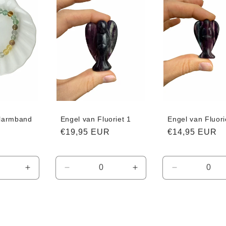
elarmband
Engel van Fluoriet 1
Engel van Fluori
Normale
€19,95 EUR
Normale
€14,95 EUR
prijs
prijs
Aantal
Aantal
Aantal
Aantal
verhogen
verlagen
verhogen
verlagen
voor
voor
voor
voor
Default
Default
Default
Default
Title
Title
Title
Title