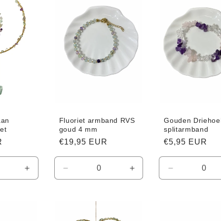
aan
Fluoriet armband RVS
Gouden Driehoe
et
goud 4 mm
splitarmband
R
Normale
€19,95 EUR
Normale
€5,95 EUR
prijs
prijs
Aantal
Aantal
Aantal
Aantal
verhogen
verlagen
verhogen
verlagen
voor
voor
voor
voor
Default
Default
Default
Default
Title
Title
Title
Title