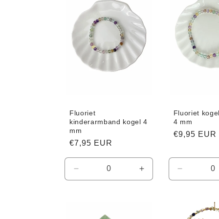
e
c
t
i
e
Fluoriet
Fluoriet kog
kinderarmband kogel 4
4 mm
mm
Normale
€9,95 EUR
:
Normale
€7,95 EUR
prijs
prijs
Aantal
Aantal
Aantal
verlagen
verhogen
verlagen
voor
voor
voor
Default
Default
Default
Title
Title
Title