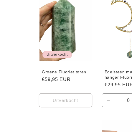
Uitverkocht
Groene Fluoriet toren
Edelsteen m
hanger Fluori
Normale
€59,95 EUR
Normale
€29,95 EU
prijs
prijs
Uitverkocht
Aantal
verlagen
voor
Default
Title