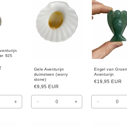
venturijn
er 925
R
Gele Aventurijn
Engel van Groe
duimsteen (worry
Aventurijn
stone)
Normale
€19,95 EUR
Normale
€9,95 EUR
prijs
prijs
Aantal
Aantal
Aantal
Aantal
verhogen
verlagen
verhogen
verlagen
voor
voor
voor
voor
Default
Default
Default
Default