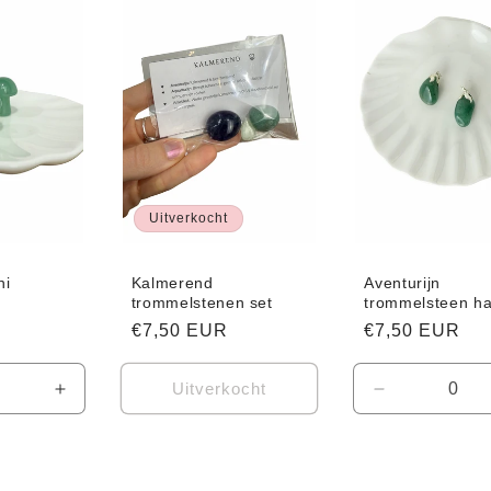
Title
Title
Title
Title
Uitverkocht
ni
Kalmerend
Aventurijn
trommelstenen set
trommelsteen h
Normale
€7,50 EUR
Normale
€7,50 EUR
prijs
prijs
Uitverkocht
Aantal
Aantal
verhogen
verlagen
voor
voor
Default
Default
Title
Title