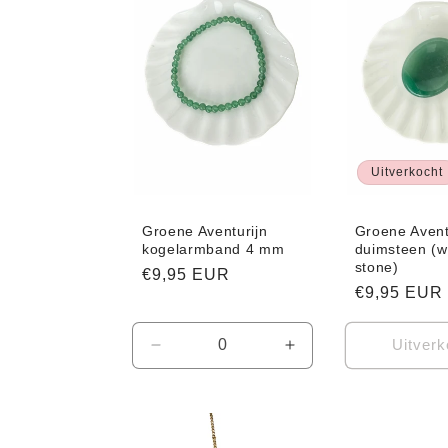
e
c
t
i
Uitverkocht
e
Groene Aventurijn
Groene Avent
kogelarmband 4 mm
duimsteen (w
stone)
Normale
€9,95 EUR
:
Normale
€9,95 EUR
prijs
prijs
Uitverk
Aantal
Aantal
verlagen
verhogen
voor
voor
Default
Default
Title
Title