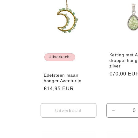
Ketting met A
Uitverkocht
druppel hang
zilver
Normale
€70,00 EU
Edelsteen maan
hanger Aventurijn
prijs
Normale
€14,95 EUR
prijs
Uitverkocht
Aantal
verlagen
voor
Default