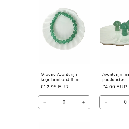
Title
Groene Aventurijn
Aventurijn mi
kogelarmband 8 mm
paddenstoel
Normale
€12,95 EUR
Normale
€4,00 EUR
prijs
prijs
Aantal
Aantal
Aantal
verlagen
verhogen
verlagen
voor
voor
voor
Default
Default
Default
Title
Title
Title