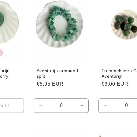
urijn
Aventurijn armband
Trommelsteen G
orry
split
Aventurijn
Normale
€5,95 EUR
Normale
€3,00 EUR
prijs
prijs
ocht
Aantal
Aantal
Aantal
verlagen
verhogen
verlagen
voor
voor
voor
Default
Default
Default
Title
Title
Title