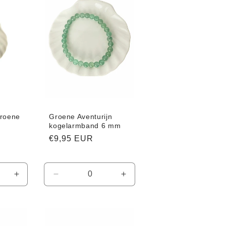
roene
Groene Aventurijn
kogelarmband 6 mm
Normale
€9,95 EUR
prijs
Aantal
Aantal
Aantal
verhogen
verlagen
verhogen
voor
voor
voor
Default
Default
Default
Title
Title
Title