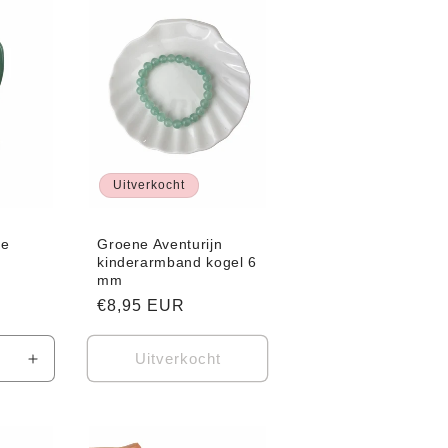
Uitverkocht
ne
Groene Aventurijn
kinderarmband kogel 6
mm
Normale
€8,95 EUR
prijs
Uitverkocht
Aantal
verhogen
voor
Default