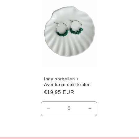
Indy oorbellen +
Aventurijn split kralen
Normale
€19,95 EUR
prijs
Aantal
Aantal
verlagen
verhogen
voor
voor
Default
Default
Title
Title