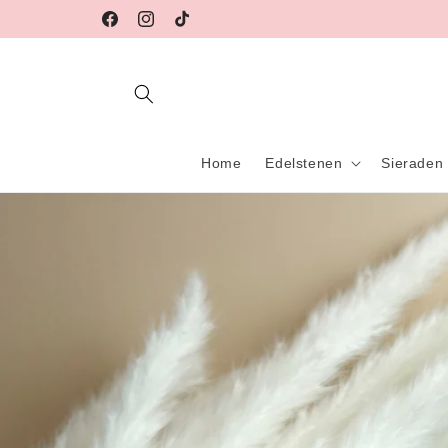
Meteen
naar de
Facebook
Instagram
TikTok
content
Home
Edelstenen
Sieraden