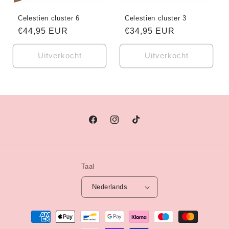
Celestien cluster 6
Celestien cluster 3
Normale
€44,95 EUR
Normale
€34,95 EUR
prijs
prijs
Uitverkocht
Uitverkocht
Facebook
Instagram
TikTok
Taal
Nederlands
Betaalmethoden