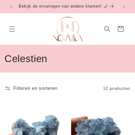
Meteen
Bekijk de ervaringen van andere klanten! 🌙
Be
naar de
content
Winkelwagen
C
Celestien
o
l
Filteren en sorteren
12 producten
l
e
c
t