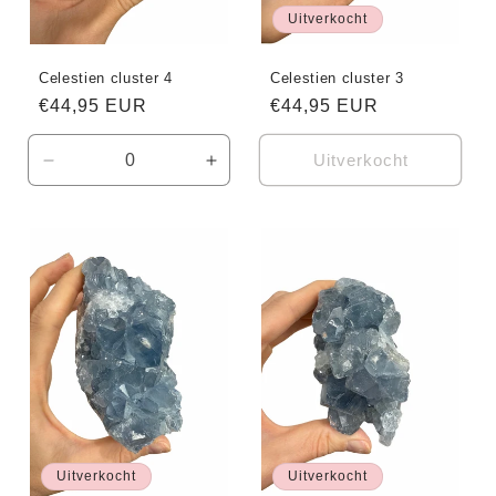
Uitverkocht
Celestien cluster 4
Celestien cluster 3
Normale
€44,95 EUR
Normale
€44,95 EUR
prijs
prijs
Uitverkocht
Aantal
Aantal
verlagen
verhogen
voor
voor
Default
Default
Title
Title
Uitverkocht
Uitverkocht