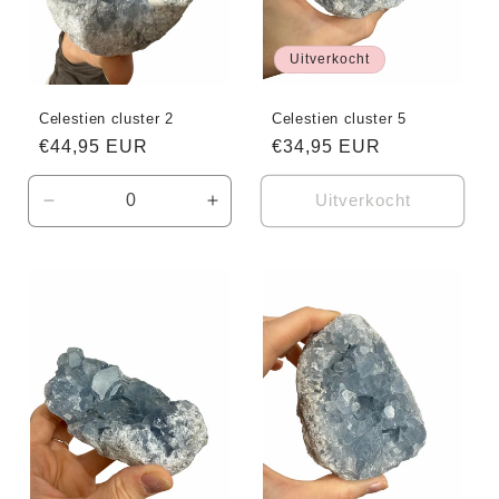
Uitverkocht
Celestien cluster 2
Celestien cluster 5
Normale
€44,95 EUR
Normale
€34,95 EUR
prijs
prijs
Uitverkocht
Aantal
Aantal
verlagen
verhogen
voor
voor
Default
Default
Title
Title