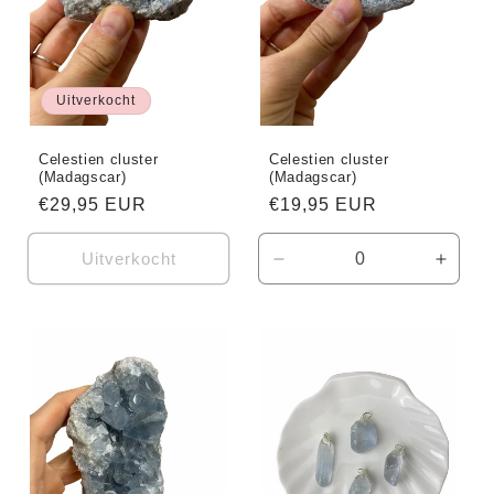
Uitverkocht
Celestien cluster
Celestien cluster
(Madagscar)
(Madagscar)
Normale
€29,95 EUR
Normale
€19,95 EUR
prijs
prijs
Uitverkocht
Aantal
Aanta
verlagen
verho
voor
voor
Default
Defaul
Title
Title