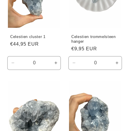
Celestien cluster 1
Celestien trommelsteen
hanger
Normale
€44,95 EUR
Normale
€9,95 EUR
prijs
prijs
Aantal
Aantal
Aantal
Aanta
verlagen
verhogen
verlagen
verho
voor
voor
voor
voor
Default
Default
Default
Defaul
Title
Title
Title
Title