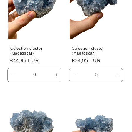
i
e
:
Celestien cluster
Celestien cluster
(Madagscar)
(Madagscar)
Normale
€44,95 EUR
Normale
€34,95 EUR
prijs
prijs
Aantal
Aantal
Aantal
Aanta
verlagen
verhogen
verlagen
verho
voor
voor
voor
voor
Default
Default
Default
Defaul
Title
Title
Title
Title