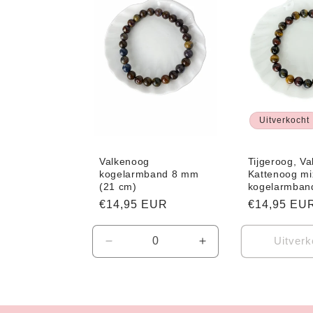
e
c
t
i
Uitverkocht
e
Valkenoog
Tijgeroog, V
kogelarmband 8 mm
Kattenoog mi
(21 cm)
kogelarmban
:
Normale
€14,95 EUR
Normale
€14,95 EU
prijs
prijs
Uitverk
Aantal
Aantal
verlagen
verhogen
voor
voor
Default
Default
Title
Title