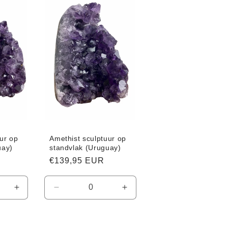
Title
Title
Title
ur op
Amethist sculptuur op
uay)
standvlak (Uruguay)
Normale
€139,95 EUR
prijs
Aantal
Aantal
Aantal
verhogen
verlagen
verhogen
voor
voor
voor
Default
Default
Default