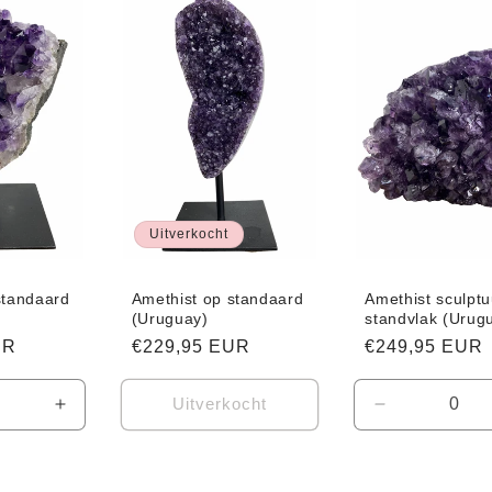
Title
Title
Title
Title
Uitverkocht
standaard
Amethist op standaard
Amethist sculptu
(Uruguay)
standvlak (Urug
UR
Normale
€229,95 EUR
Normale
€249,95 EUR
prijs
prijs
Uitverkocht
Aantal
Aantal
verhogen
verlagen
voor
voor
Default
Default