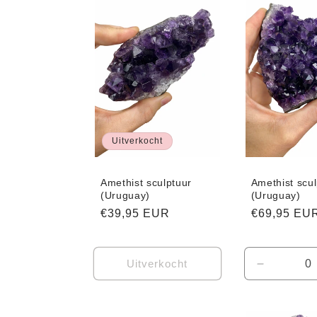
Title
Title
Uitverkocht
Amethist sculptuur
Amethist scul
(Uruguay)
(Uruguay)
Normale
€39,95 EUR
Normale
€69,95 EU
prijs
prijs
Uitverkocht
Aantal
verlagen
voor
Default