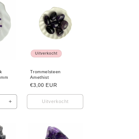
Uitverkocht
k
Trommelsteen
4 mm
Amethist
Normale
€3,00 EUR
prijs
Uitverkocht
Aantal
verhogen
voor
Default
Title