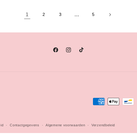
Title
Title
1
…
2
3
5
Facebook
Instagram
TikTok
Betaalmethoden
eid
Contactgegevens
Algemene voorwaarden
Verzendbeleid