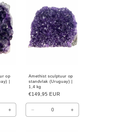
Title
Title
Title
ur op
Amethist sculptuur op
ay) |
standvlak (Uruguay) |
1,4 kg
Normale
€149,95 EUR
prijs
Aantal
Aantal
Aantal
verhogen
verlagen
verhogen
voor
voor
voor
Default
Default
Default