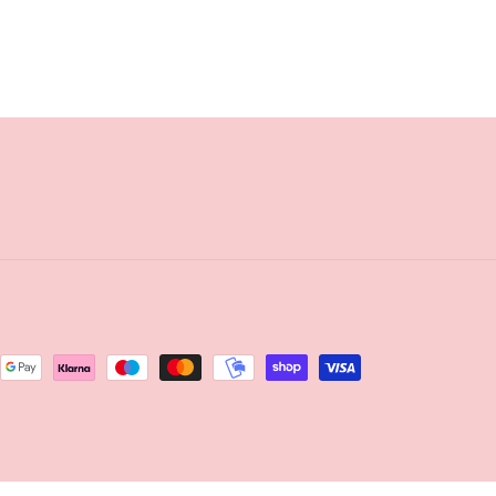
Title
Title
Title