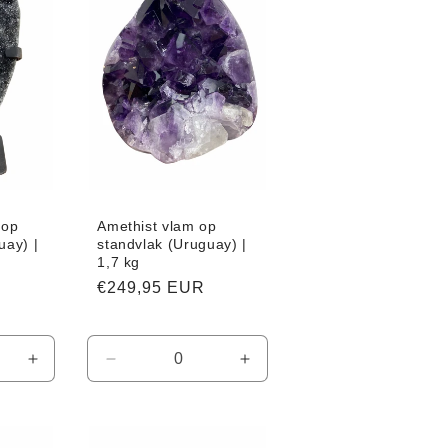
 op
Amethist vlam op
uay) |
standvlak (Uruguay) |
1,7 kg
Normale
€249,95 EUR
prijs
Aantal
Aantal
Aantal
verhogen
verlagen
verhogen
voor
voor
voor
Default
Default
Default