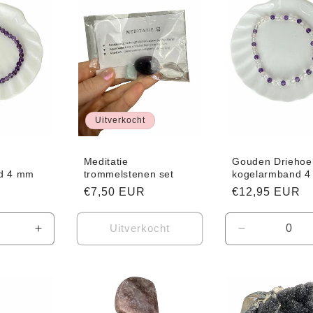
Uitverkocht
Meditatie
Gouden Driehoe
d 4 mm
trommelstenen set
kogelarmband 
Normale
€7,50 EUR
Normale
€12,95 EUR
prijs
prijs
Uitverkocht
Aantal
Aantal
verhogen
verlagen
voor
voor
Default
Default
Title
Title