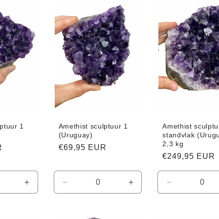
Title
Title
Title
ptuur 1
Amethist sculptuur 1
Amethist sculptu
(Uruguay)
standvlak (Urugu
2,3 kg
R
Normale
€69,95 EUR
Normale
€249,95 EUR
prijs
prijs
Aantal
Aantal
Aantal
Aantal
verhogen
verlagen
verhogen
verlagen
voor
voor
voor
voor
Default
Default
Default
Default