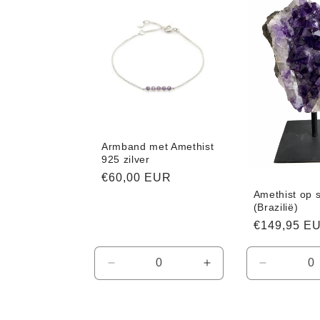
Title
Armband met Amethist
925 zilver
Normale
€60,00 EUR
Amethist op 
prijs
(Brazilië)
Normale
€149,95 E
prijs
Aantal
Aantal
Aantal
verlagen
verhogen
verlagen
voor
voor
voor
Default
Default
Default