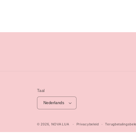
Title
Title
Title
Taal
Nederlands
© 2026,
NOVA LUA
Privacybeleid
Terugbetalingsbel