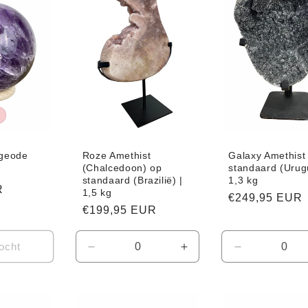
 geode
Roze Amethist
Galaxy Amethist
(Chalcedoon) op
standaard (Urug
Aanbiedingsprijs
standaard (Brazilië) |
1,3 kg
R
1,5 kg
Normale
€249,95 EUR
Normale
€199,95 EUR
prijs
prijs
ocht
Aantal
Aantal
Aantal
verlagen
verhogen
verlagen
voor
voor
voor
Default
Default
Default