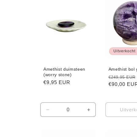
Uitverkocht
Amethist duimsteen
Amethist bol
(worry stone)
Normale
€249,95 EUR
Normale
€9,95 EUR
prijs
€90,00 EU
prijs
Uitverk
Aantal
Aantal
verlagen
verhogen
voor
voor
Default
Default