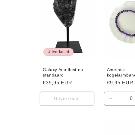
e
c
t
i
Uitverkocht
e
Galaxy Amethist op
Amethist
standaard
kogelarmban
Normale
€39,95 EUR
Normale
€9,95 EUR
:
prijs
prijs
Uitverkocht
Aantal
verlagen
voor
Default
Title