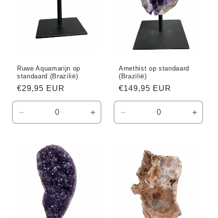
Ruwe Aquamarijn op
Amethist op standaard
standaard (Brazilië)
(Brazilië)
Normale
€29,95 EUR
Normale
€149,95 EUR
prijs
prijs
Aantal
Aantal
Aantal
Aanta
verlagen
verhogen
verlagen
verho
voor
voor
voor
voor
Default
Default
Default
Defaul
Title
Title
Title
Title