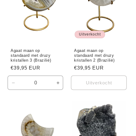
Uitverkocht
Agaat maan op
Agaat maan op
standaard met druzy
standaard met druzy
kristallen 3 (Brazilië)
kristallen 2 (Brazilië)
Normale
€39,95 EUR
Normale
€39,95 EUR
prijs
prijs
Uitverkocht
Aantal
Aantal
verlagen
verhogen
voor
voor
Default
Default
Title
Title