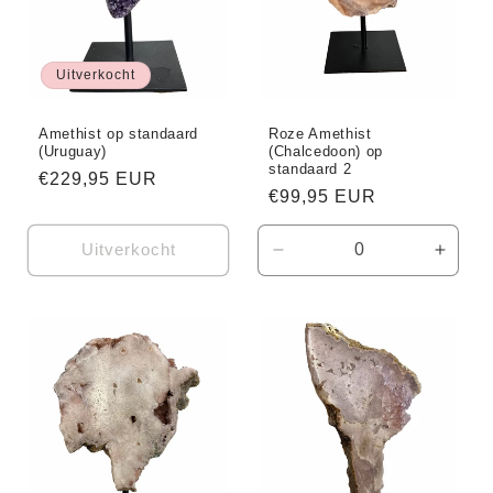
Uitverkocht
Amethist op standaard
Roze Amethist
(Uruguay)
(Chalcedoon) op
standaard 2
Normale
€229,95 EUR
Normale
€99,95 EUR
prijs
prijs
Uitverkocht
Aantal
Aanta
verlagen
verho
voor
voor
Default
Defaul
Title
Title