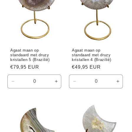
Agaat maan op
Agaat maan op
standaard met druzy
standaard met druzy
kristallen 5 (Brazilië)
kristallen 4 (Brazilië)
Normale
€79,95 EUR
Normale
€49,95 EUR
prijs
prijs
Aantal
Aantal
Aantal
Aanta
verlagen
verhogen
verlagen
verho
voor
voor
voor
voor
Default
Default
Default
Defaul
Title
Title
Title
Title