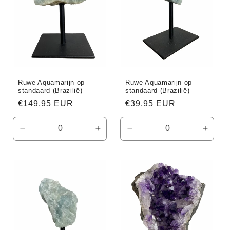
Ruwe Aquamarijn op
Ruwe Aquamarijn op
standaard (Brazilië)
standaard (Brazilië)
Normale
€149,95 EUR
Normale
€39,95 EUR
prijs
prijs
Aantal
Aantal
Aantal
Aanta
verlagen
verhogen
verlagen
verho
voor
voor
voor
voor
Default
Default
Default
Defaul
Title
Title
Title
Title