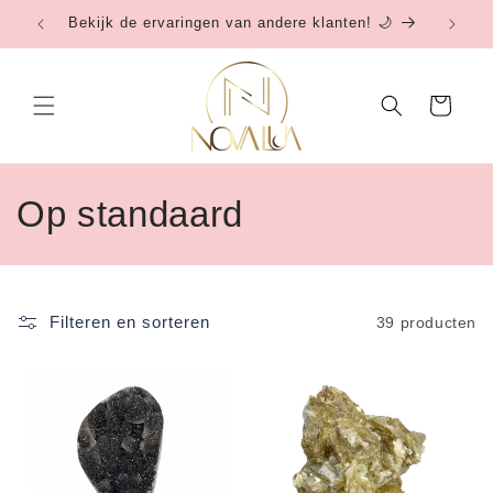
Meteen
Bekijk de ervaringen van andere klanten! 🌙
Be
naar de
content
Winkelwagen
C
Op standaard
o
l
Filteren en sorteren
39 producten
l
e
c
t