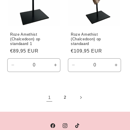
Roze Amethist
Roze Amethist
(Chalcedoon) op
(Chalcedoon) op
standaard 1
standaard
Normale
€89,95 EUR
Normale
€109,95 EUR
prijs
prijs
Aantal
Aantal
Aantal
Aanta
verlagen
verhogen
verlagen
verho
voor
voor
voor
voor
Default
Default
Default
Defaul
Title
Title
Title
Title
1
2
Facebook
Instagram
TikTok