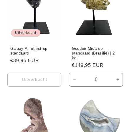
i
e
Uitverkocht
:
Galaxy Amethist op
Gouden Mica op
standaard
standaard (Brazilië) | 2
kg
Normale
€39,95 EUR
Normale
€149,95 EUR
prijs
prijs
Uitverkocht
Aantal
Aanta
verlagen
verho
voor
voor
Default
Defaul
Title
Title