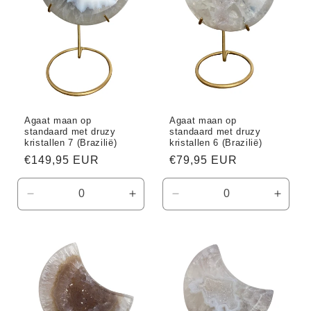
Agaat maan op
Agaat maan op
standaard met druzy
standaard met druzy
kristallen 7 (Brazilië)
kristallen 6 (Brazilië)
Normale
€149,95 EUR
Normale
€79,95 EUR
prijs
prijs
Aantal
Aantal
Aantal
Aanta
verlagen
verhogen
verlagen
verho
voor
voor
voor
voor
Default
Default
Default
Defaul
Title
Title
Title
Title