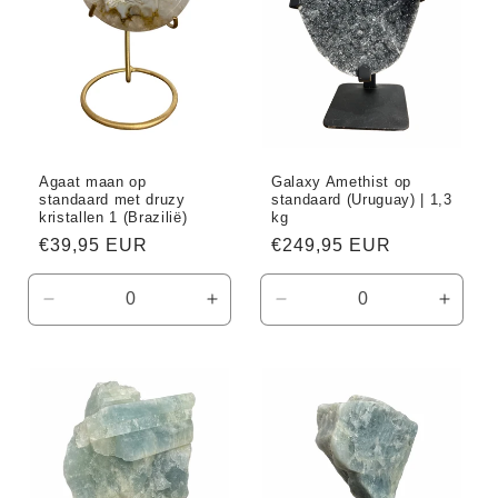
Agaat maan op
Galaxy Amethist op
standaard met druzy
standaard (Uruguay) | 1,3
kristallen 1 (Brazilië)
kg
Normale
€39,95 EUR
Normale
€249,95 EUR
prijs
prijs
Aantal
Aantal
Aantal
Aanta
verlagen
verhogen
verlagen
verho
voor
voor
voor
voor
Default
Default
Default
Defaul
Title
Title
Title
Title