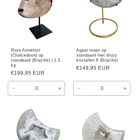
Roze Amethist
Agaat maan op
(Chalcedoon) op
standaard met druzy
standaard (Brazilië) | 1,5
kristallen 8 (Brazilië)
kg
Normale
€149,95 EUR
Normale
€199,95 EUR
prijs
prijs
Aantal
Aantal
Aantal
Aanta
verlagen
verhogen
verlagen
verho
voor
voor
voor
voor
Default
Default
Default
Defaul
Title
Title
Title
Title