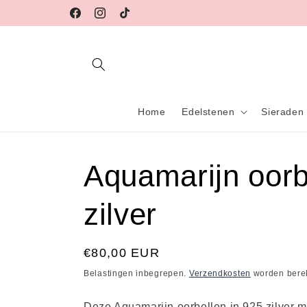
Meteen
naar de
Facebook
Instagram
TikTok
content
Home
Edelstenen
Sieraden
Aquamarijn oorb
zilver
Normale
€80,00 EUR
prijs
Belastingen inbegrepen.
Verzendkosten
worden berek
Deze Aquamarijn oorbellen in 925 zilver m