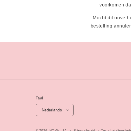
voorkomen dat 
Mocht dit onverh
bestelling annule
Taal
Nederlands
© 2026,
NOVA LUA
Privacybeleid
Terugbetalingsbel