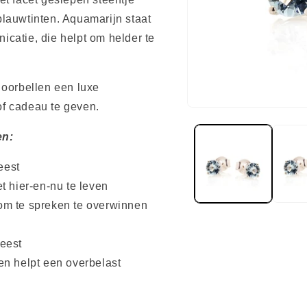
 blauwtinten. Aquamarijn staat
catie, die helpt om helder te
 oorbellen een luxe
 of cadeau te geven.
Media
1
openen
en:
in
modaal
eest
t hier-en-nu te leven
om te spreken te overwinnen
geest
en helpt een overbelast