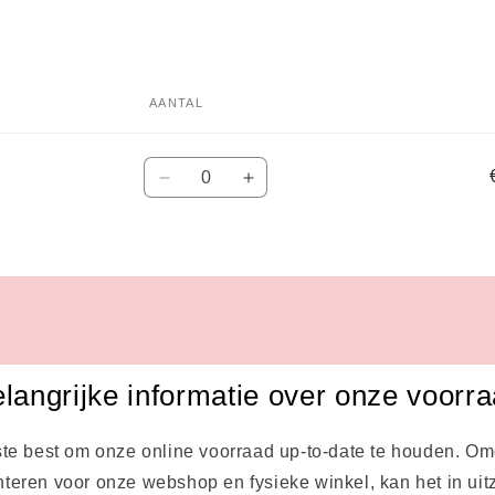
AANTAL
Aantal
Aantal
Aantal
verlagen
verhogen
voor
voor
Default
Default
Title
Title
langrijke informatie over onze voorr
ste best om onze online voorraad up-to-date te houden. Om
teren voor onze webshop en fysieke winkel, kan het in uit