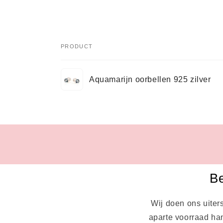
PRODUCT
Je
Aquamarijn oorbellen 925 zilver
winkelwagen
Bezig
met
laden...
Be
Wij doen ons uiter
aparte voorraad han