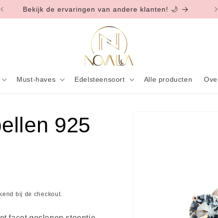
Bekijk de ervaringen van andere klanten! 🌙
Must-haves
Edelsteensoort
Alle producten
Ove
ellen 925
Ga direct naar
productinformatie
end bij de checkout.
et facet geslepen steentje