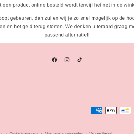
een product online besteld wordt terwijl het net in de wink
oopt gebeuren, dan zullen wij je zo snel mogelijk op de hoo
ren en het geld terug storten. We denken uiteraard graag m
passend alternatief!
Facebook
Instagram
TikTok
Betaalmethoden
eid
Contactgegevens
Algemene voorwaarden
Verzendbeleid