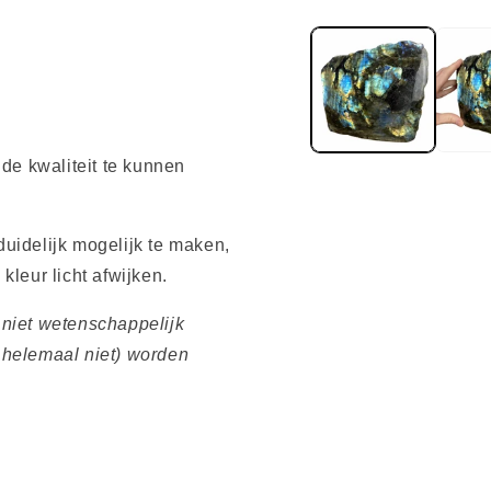
Media
1
openen
in
modaal
 de kwaliteit te kunnen
uidelijk mogelijk te maken,
kleur licht afwijken.
 niet wetenschappelijk
 helemaal niet) worden