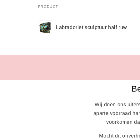
PRODUCT
Je
Labradoriet sculptuur half ruw
winkelwagen
Bezig
met
laden...
Be
Wij doen ons uiter
aparte voorraad han
voorkomen dat 
Mocht dit onverh