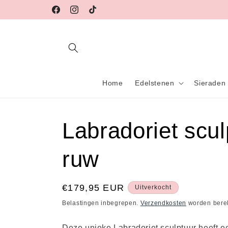
Meteen
naar de
Facebook
Instagram
TikTok
content
Home
Edelstenen
Sieraden
Labradoriet scul
ruw
Normale
€179,95 EUR
Uitverkocht
prijs
Belastingen inbegrepen.
Verzendkosten
worden berek
Deze unieke Labradoriet sculptuur heeft ee