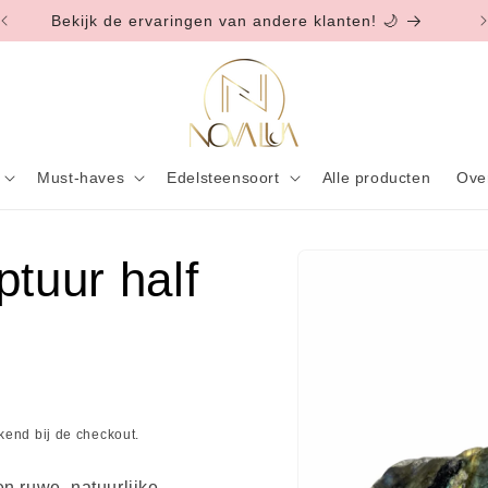
Bekijk de ervaringen van andere klanten! 🌙
Must-haves
Edelsteensoort
Alle producten
Ove
ptuur half
Ga direct naar
productinformatie
end bij de checkout.
n ruwe, natuurlijke