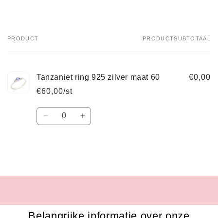
PRODUCT
PRODUCTSUBTOTAAL
Je
winkelwagen
Tanzaniet ring 925 zilver maat 60
€0,00
€60,00/st
Aantal
Aantal
Aantal
verlagen
verhogen
voor
voor
Default
Default
Title
Title
Bezig
met
laden...
Belangrijke informatie over onze