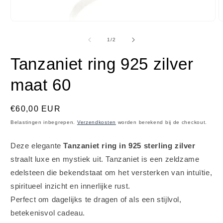
Media
M
1
2
openen
o
van
1
/
2
in
i
modaal
m
Tanzaniet ring 925 zilver
maat 60
Normale
€60,00 EUR
prijs
Belastingen inbegrepen.
Verzendkosten
worden berekend bij de checkout.
Deze elegante
Tanzaniet ring in 925 sterling zilver
straalt luxe en mystiek uit. Tanzaniet is een zeldzame
edelsteen die bekendstaat om het versterken van intuïtie,
spiritueel inzicht en innerlijke rust.
Perfect om dagelijks te dragen of als een stijlvol,
betekenisvol cadeau.